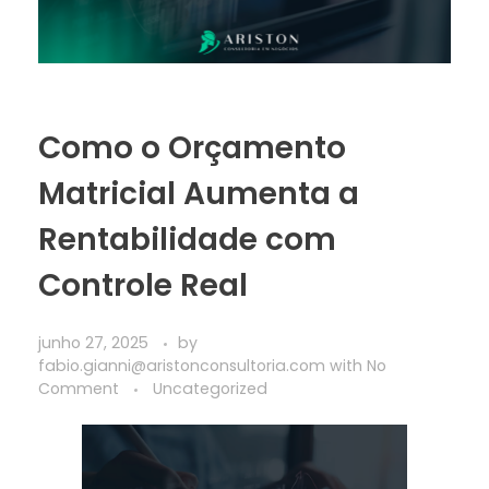
Como o Orçamento
Matricial Aumenta a
Rentabilidade com
Controle Real
junho 27, 2025
by
fabio.gianni@aristonconsultoria.com
with
No
Comment
Uncategorized