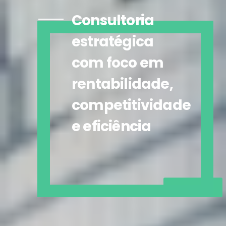
Consultoria
estratégica
com foco em
rentabilidade,
competitividade
e eficiência
Conheça